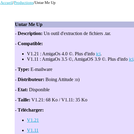
Accueil
/
Productions
/Untar Me Up
Untar Me Up
-
Description:
Un outil d'extraction de fichiers .tar.
-
Compatible:
V1.21 : AmigaOs 4.0 ©. Plus d'info
ici
.
V1.11 : AmigaOs 3.5 ©, AmigaOS 3.9 ©. Plus d'info
ici
-
Type:
E-mailware
-
Distributeur:
Boing Attitude :o)
-
Etat:
Disponible
-
Taille:
V1.21: 68 Ko / V1.11: 35 Ko
-
Télécharger:
V1.21
V1.11