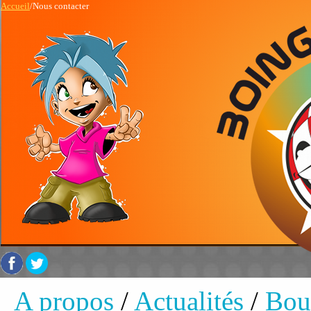
Accueil
/Nous contacter
A propos
/
Actualités
/
Bou