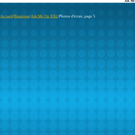
Ask Me
Accueil
/
Boutique
/
Ask Me Up XXL
/Photos d'écran, page 5