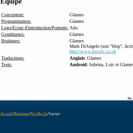
Équipe
Concepteur:
Glames
Programmation:
Glames
Logo/Ecran d'introduction/Portraits:
Aïto
Graphismes:
Glames
Bruitages:
Glames
Mark DiAngelo (son "blop", lice
http://www.freesfx.co.uk
Traductions:
Anglais
: Glames
Tests:
Android
: Sabrina, Loïc et Glame
Pix
Accueil
/
Boutique
/
Pix Me Up
/Equipe