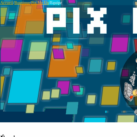
Accueil
/
Boutique
/
Pix Me Up
/Equipe