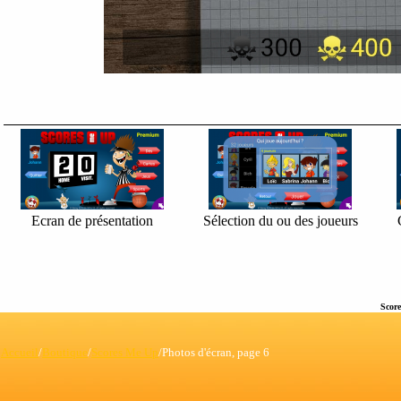
Ecran de présentation
Sélection du ou des joueurs
Scor
Accueil
/
Boutique
/
Scores Me Up
/Photos d'écran, page 6