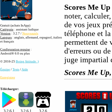
Scores Me Up
noter, calculer
de vos jeux pré
Gratuit (achats InApp)
Catégorie
: assistant ludique
téléphone et la
Version
: 3.2.7 /
Nouveautés
Langues
: anglais, allemand, espagnol, italien
permettent de 
et français
d'erreurs ou de
Configuration requise
:
Android® 6.0 ou plus
juge impartial 
© 2016-25
Boing Attitude :)
Équipe
/
Tests
/
Aide
Scores Me Up, e
Enregistrer
Télécharger:
3.2.6.1
3.2.6.1
3.2.6