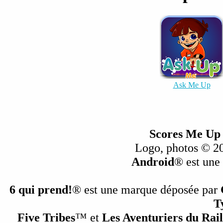
Ask Me Up
Scores Me Up
Logo, photos © 20
Android
® est une
6 qui prend!
® est une marque déposée par
T
Five Tribes
™ et
Les Aventuriers du Rail