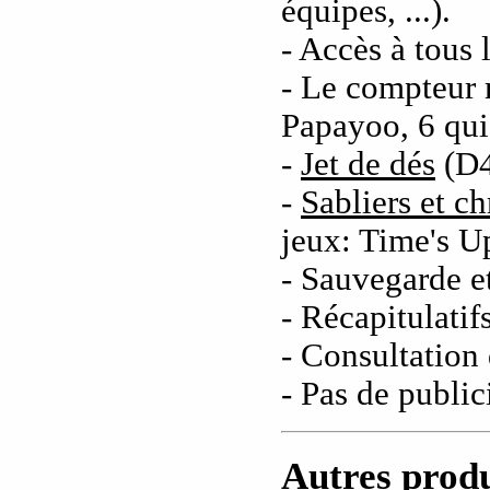
équipes, ...).
- Accès à tous 
- Le compteur m
Papayoo, 6 qu
-
Jet de dés
(D4
-
Sabliers et c
jeux: Time's Up
- Sauvegarde e
- Récapitulatifs
- Consultation 
- Pas de public
Autres prod