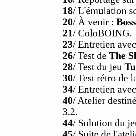
18
/ L'émulation 
20
/ À venir :
Bos
21
/ ColoBOING.
23
/ Entretien ave
26
/ Test de
The S
28
/ Test du jeu
Tu
30
/ Test rétro de l
34
/ Entretien ave
40
/ Atelier desti
3.2.
44
/ Solution du j
45
/ Suite de l'ate