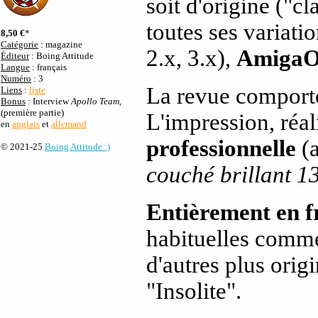
soit d'origine ("cl
toutes ses variatio
8,50 €
*
Catégorie
: magazine
2.x, 3.x),
AmigaO
Éditeur
: Boing Attitude
Langue
: français
Numéro
: 3
La revue compor
Liens
:
liste
Bonus
: Interview
Apollo Team
,
(première partie)
L'impression, réa
en
anglais
et
allemand
professionnelle
(a
© 2021-25
Boing Attitude :)
couché brillant 1
Entièrement en f
habituelles comme 
d'autres plus or
"Insolite".