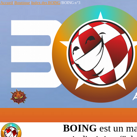
Accueil
/
Boutique
/
Index des BOING
/BOING n°3
BOING
est un ma