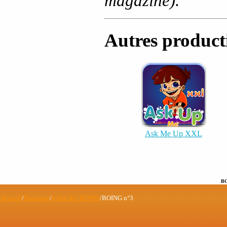
magazine).
Autres product
Ask Me Up XXL
B
Accueil
/
Boutique
/
Index des BOING
/BOING n°3