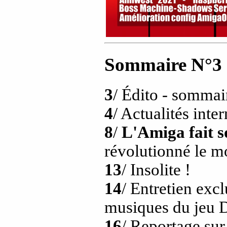
Sommaire N°3
3
/ Édito - sommai
4
/ Actualités inte
8
/
L'Amiga fait s
révolutionné le m
13
/ Insolite !
14
/ Entretien exc
musiques du jeu 
16
/ Reportage sur 