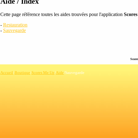
Aide / Index
Cette page référence toutes les aides trouvées pour l'application
Score
-
Restauration
-
Sauvegarde
Score
Accueil
/
Boutique
/
Scores Me Up
/
Aide
/Sauvegarde