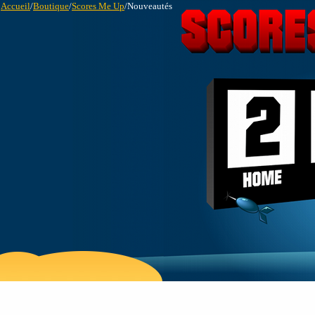
Accueil
/
Boutique
/
Scores Me Up
/Nouveautés