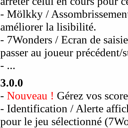
arrêter celui en cours pour c
- Mölkky / Assombrissement
améliorer la lisibilité.
- 7Wonders / Ecran de saisie
passer au joueur précédent/s
- ...
3.0.0
-
Nouveau !
Gérez vos scor
- Identification / Alerte affi
pour le jeu sélectionné (7W