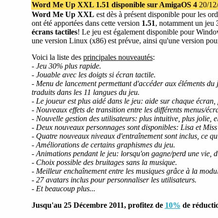
Word Me Up XXL 1.51 disponible sur AmigaOS 4
20/12
Word Me Up XXL
est dès à présent disponible pour les or
ont été apportées dans cette version
1.51
, notamment un jeu
écrans tactiles
! Le jeu est également disponible pour Windo
une version Linux (x86) est prévue, ainsi qu'une version pou
Voici la liste des
principales nouveautés
:
- Jeu 30% plus rapide.
- Jouable avec les doigts si écran tactile.
- Menu de lancement permettant d'accéder aux éléments du jeu
traduits dans les 11 langues du jeu.
- Le joueur est plus aidé dans le jeu: aide sur chaque écran, 
- Nouveaux effets de transition entre les différents menus/écr
- Nouvelle gestion des utilisateurs: plus intuitive, plus jolie
- Deux nouveaux personnages sont disponibles: Lisa et Miss
- Quatre nouveaux niveaux d'entraînement sont inclus, ce qui
- Améliorations de certains graphismes du jeu.
- Animations pendant le jeu: lorsqu'on gagne/perd une vie, du
- Choix possible des bruitages sans la musique.
- Meilleur enchaînement entre les musiques grâce à la modul
- 27 avatars inclus pour personnaliser les utilisateurs.
- Et beaucoup plus...
Jusqu'au 25 Décembre 2011, profitez de
10%
de réductio