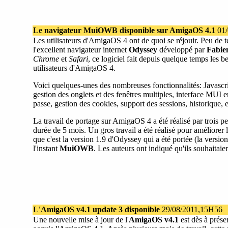
Le navigateur MuiOWB disponible sur AmigaOS 4.1
01/
Les utilisateurs d'AmigaOS 4 ont de quoi se réjouir. Peu de t
l'excellent navigateur internet
Odyssey
développé par
Fabie
Chrome
et
Safari
, ce logiciel fait depuis quelque temps les 
utilisateurs d'AmigaOS 4.
Voici quelques-unes des nombreuses fonctionnalités: Javasc
gestion des onglets et des fenêtres multiples, interface MUI 
passe, gestion des cookies, support des sessions, historique, 
La travail de portage sur AmigaOS 4 a été réalisé par trois p
durée de 5 mois. Un gros travail a été réalisé pour améliore
que c'est la version 1.9 d'Odyssey qui a été portée (la versio
l'instant
MuiOWB
. Les auteurs ont indiqué qu'ils souhaitaie
L'AmigaOS v4.1 update 3 disponible
29/08/2011,15H56
Une nouvelle mise à jour de l'
AmigaOS v4.1
est dès à prése