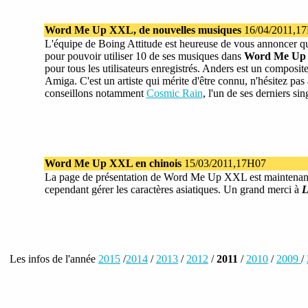
Word Me Up XXL, de nouvelles musiques
16/04/2011,1
L'équipe de Boing Attitude est heureuse de vous annoncer qu'
pour pouvoir utiliser 10 de ses musiques dans
Word Me Up
pour tous les utilisateurs enregistrés. Anders est un composite
Amiga. C'est un artiste qui mérite d'être connu, n'hésitez pas
conseillons notamment
Cosmic Rain
, l'un de ses derniers sin
Word Me Up XXL en chinois
15/03/2011,17H07
La page de présentation de Word Me Up XXL est maintenan
cependant gérer les caractères asiatiques. Un grand merci à
L
Les infos de l'année
2015
/
2014
/
2013
/
2012
/
2011
/
2010
/
2009
/